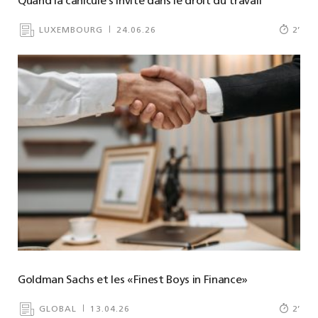
Quand la canicule s’invite dans le droit du travail
LUXEMBOURG
24.06.26
2
’
Goldman Sachs et les «Finest Boys in Finance»
GLOBAL
13.04.26
2
’