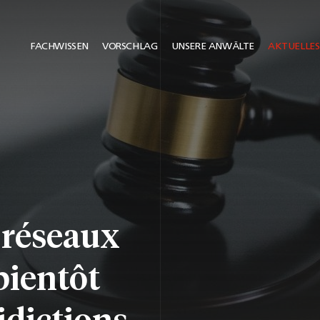
FACHWISSEN
VORSCHLAG
UNSERE ANWÄLTE
AKTUELLES
s réseaux
bientôt
idictions