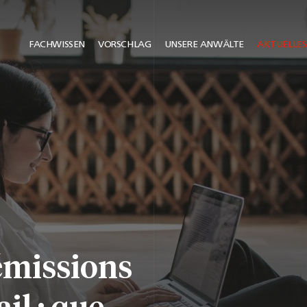
FACHWISSEN
VORSCHLAG
UNSERE ANWÄLTE
AKTUELLES
émissions
il : que