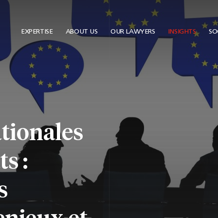
EXPERTISE
ABOUT US
OUR LAWYERS
INSIGHTS
SOC
tionales
s :
s
enjeux et