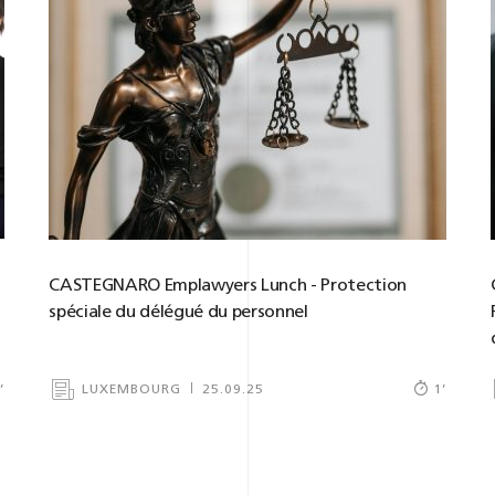
CASTEGNARO Emplawyers Lunch - Protection
spéciale du délégué du personnel
LUXEMBOURG
25.09.25
1
’
1
’