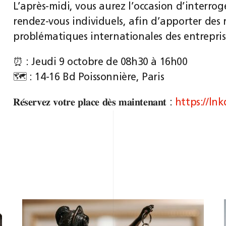
L’après-midi, vous aurez l’occasion d’interrog
rendez-vous individuels, afin d’apporter des 
problématiques internationales des entrepris
⏰ : Jeudi 9 octobre de 08h30 à 16h00
🗺️ : 14-16 Bd Poissonnière, Paris
𝐑𝐞́𝐬𝐞𝐫𝐯𝐞𝐳 𝐯𝐨𝐭𝐫𝐞 𝐩𝐥𝐚𝐜𝐞 𝐝𝐞̀𝐬 𝐦𝐚𝐢𝐧𝐭𝐞𝐧𝐚𝐧𝐭 :
https://ln