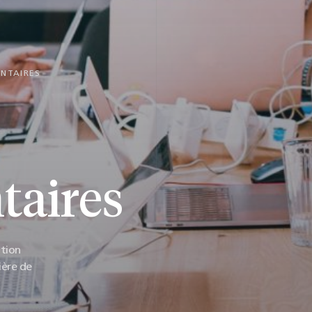
NTAIRES
aires
ution
ière de