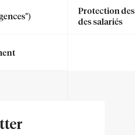
Protection de
igences")
des salariés
ment
tter