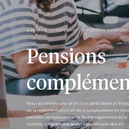
A PROPOS
EXPERTISE
PENSIONS COMPLÉME
Pensions
complément
Nous accordons une attention particulière à l'évol
de la réglementation et de la jurisprudence en mat
pensions complémentaires. Notre expérience en la
matière garantit une analyse pluridisciplinaire et